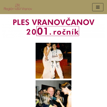
Preskočiť
na
obsah